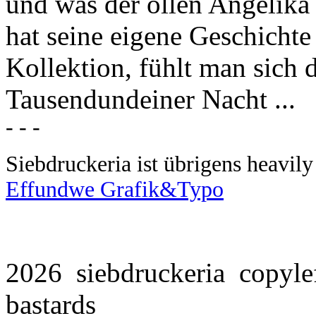
und was der ollen Angelika s
hat seine eigene Geschicht
Kollektion, fühlt man sich d
Tausendundeiner Nach
t ...
- - -
Siebdruckeria ist übrigens heavil
Effundwe Grafik&Typo
2026 siebdruckeria copylef
bastards